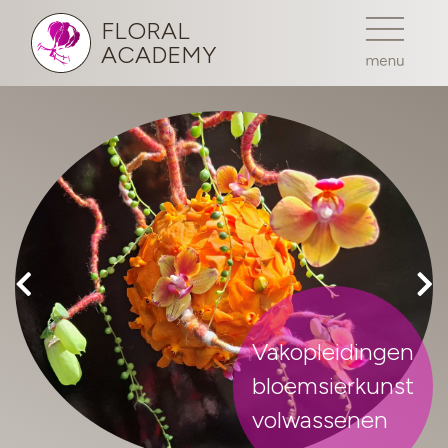
FLORAL
ACADEMY
Vakopleidingen
bloemsierkunst
volwassenen