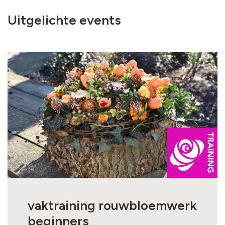
Uitgelichte events
ing
vaktraining rouwbloemwerk
beginners